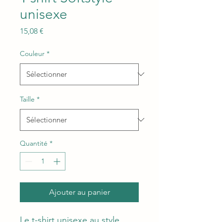
unisexe
Prix
15,08 €
Couleur
*
Taille
*
Quantité
*
Ajouter au panier
Le t-shirt unisexe au style