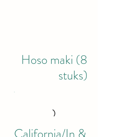
Hoso maki (8
stuks)
California/In &