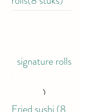
rolls(8 stuks)
signature rolls
Fried sushi (8