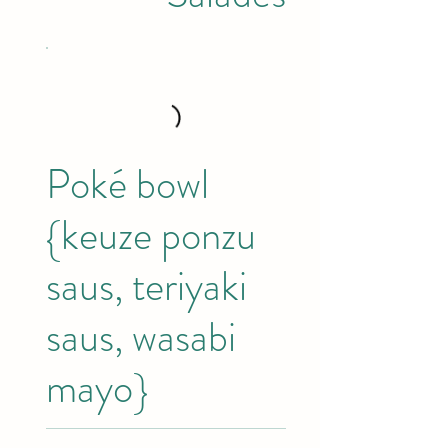
Poké bowl
{keuze ponzu
saus, teriyaki
saus, wasabi
mayo}